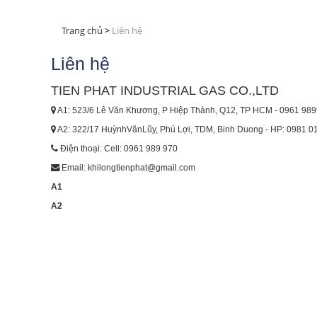
Trang chủ
Liên hệ
Liên hệ
TIEN PHAT INDUSTRIAL GAS CO.,LTD
A1: 523/6 Lê Văn Khương, P Hiệp Thành, Q12, TP HCM - 0961 98
A2: 322/17 HuỳnhVănLũy, Phú Lợi, TDM, Binh Duong - HP: 0981 0
Điện thoại: Cell: 0961 989 970
Email: khilongtienphat@gmail.com
A1
A2