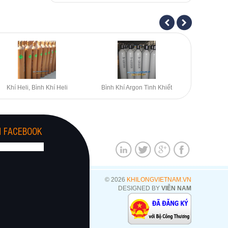
Khí Heli, Bình Khí Heli
Bình Khí Argon Tinh Khiết
Bình Khí
N FACEBOOK
© 2026
KHILONGVIETNAM.VN
DESIGNED BY
VIỄN NAM