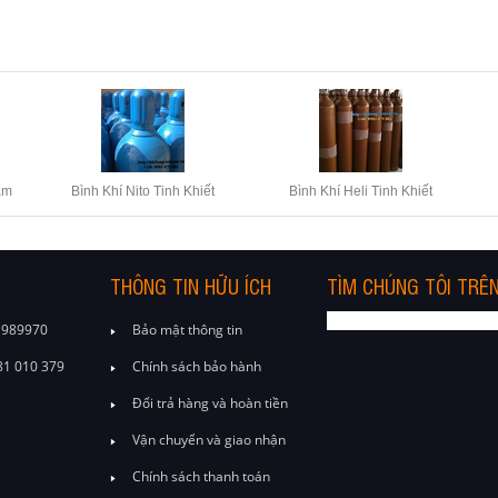
ẩm
Bình Khí Nito Tinh Khiết
Bình Khí Heli Tinh Khiết
THÔNG TIN HỮU ÍCH
TÌM CHÚNG TÔI TRÊ
1 989970
Bảo mật thông tin
81 010 379
Chính sách bảo hành
Đổi trả hàng và hoàn tiền
Vận chuyển và giao nhận
Chính sách thanh toán