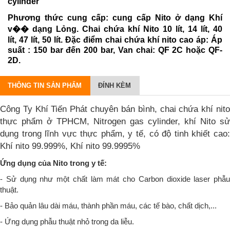
cylinder
Phương thức cung cấp: cung cấp Nito ở dạng Khí
v�� dạng Lỏng.
Chai chứa khí Nito 10 lít, 14 lít, 40
lít, 47 lít, 50 lít. Đặc điểm chai chứa khí nito cao áp: Áp
suất : 150 bar đến 200 bar, Van chai: QF 2C hoặc QF-
2D.
THÔNG TIN SẢN PHẨM
ĐÍNH KÈM
Công Ty Khí Tiến Phát chuyên bán bình, chai chứa khí nito
thực phẩm ở TPHCM,
Nitrogen gas cylinder,
khí Nito sử
dụng trong lĩnh vực thực phẩm, y tế, có độ tinh khiết cao:
Khí nito 99.999%, Khí nito 99.9995%
Ứng dụng của Nito trong y tế:
- Sử dụng như một chất làm mát cho Carbon dioxide laser phẫu
thuật.
- Bảo quản lâu dài máu, thành phần máu, các tế bào, chất dịch,...
- Ứng dụng phẫu thuật nhỏ trong da liễu.