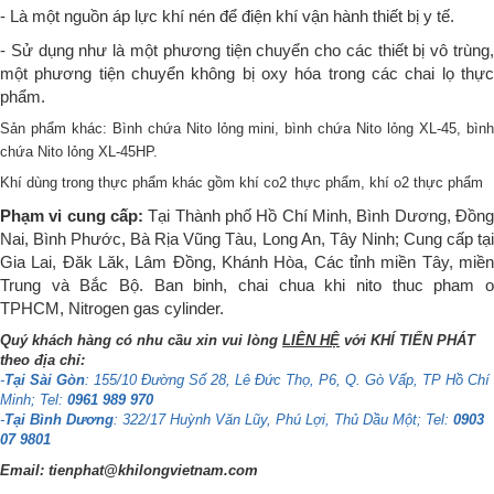
- Là một nguồn áp lực khí nén để điện khí vận hành thiết bị y tế.
- Sử dụng như là một phương tiện chuyển cho các thiết bị vô trùng,
một phương tiện chuyển không bị oxy hóa trong các chai lọ thực
phẩm.
Sản phẩm khác: Bình chứa Nito lỏng mini, bình chứa Nito lỏng XL-45, bình
chứa Nito lỏng XL-45HP.
Khí dùng trong thực phẩm khác gồm
khí co2 thực phẩm
,
khí o2 thực phẩm
Phạm vi cung cấp:
Tại Thành phố Hồ Chí Minh, Bình Dương, Đồng
Nai, Bình Phước, Bà Rịa Vũng Tàu, Long An, Tây Ninh; Cung cấp tại
Gia Lai, Đăk Lăk, Lâm Đồng, Khánh Hòa, Các tỉnh miền Tây, miền
Trung và Bắc Bộ. Ban binh, chai chua khi nito thuc pham o
TPHCM,
Nitrogen gas cylinder.
Quý khách hàng có nhu cầu xin vui lòng
LIÊN HỆ
với KHÍ TIẾN PHÁT
theo địa chỉ:
-
Tại Sài Gòn
: 155/10 Đường Số 28, Lê Đức Thọ, P6, Q. Gò Vấp, TP Hồ Chí
Minh; Tel:
0961 989 970
-
Tại Bình Dương
: 322/17 Huỳnh Văn Lũy, Phú Lợi, Thủ Dầu Một; Tel:
0903
07 9801
Email: tienphat@khilongvietnam.com