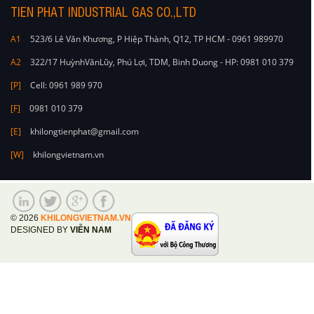
TIEN PHAT INDUSTRIAL GAS CO.,LTD
A1
523/6 Lê Văn Khương, P Hiệp Thành, Q12, TP HCM - 0961 989970
A2
322/17 HuỳnhVănLũy, Phú Lợi, TDM, Binh Duong - HP: 0981 010 379
[P]
Cell: 0961 989 970
[F]
0981 010 379
[E]
khilongtienphat@gmail.com
[W]
khilongvietnam.vn
© 2026
KHILONGVIETNAM.VN
DESIGNED BY
VIỄN NAM