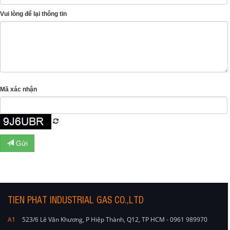
Vui lòng để lại thông tin
Mã xác nhận
Gửi
TIEN PHAT INDUSTRIAL GAS CO.,LTD
A1
523/6 Lê Văn Khương, P Hiệp Thành, Q12, TP HCM - 0961 989970