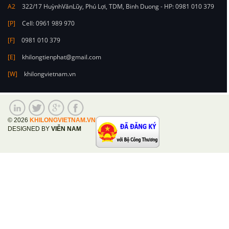
A2
322/17 HuỳnhVănLũy, Phú Lợi, TDM, Binh Duong - HP: 0981 010 379
[P]
Cell: 0961 989 970
[F]
0981 010 379
[E]
khilongtienphat@gmail.com
[W]
khilongvietnam.vn
© 2026
KHILONGVIETNAM.VN
DESIGNED BY
VIỄN NAM