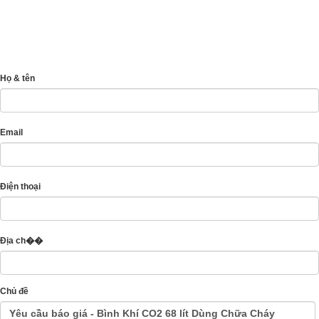
Họ & tên
Email
Điện thoại
Địa ch��
Chủ đề